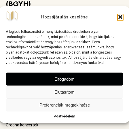
(BGYH)
Belépőjegyek:
Hozzájárulás kezelése
Széchenyi Gyógyfürdő és Uszoda
Szt. Gellért Gyógyfürdő és Uszoda (felújítás alatt zárva)
A legjobb felhasználói élmény biztosítása érdekében olyan
Palatinus Gyógy-, Strand- és Hullámfürdő
technológiákat használunk, mint például a cookie-k, hogy tároljuk az
eszközinformációkat és/vagy hozzáférjünk azokhoz. Ezen
Szent Lukács Gyógyfürdő
technológiákhoz való hozzájárulás lehetővé teszi számunkra, hogy
Pesterzsébeti Jódos-Sós Gyógy- és Strandfürdő
olyan adatokat dolgozzunk fel ezen az oldalon, mint a böngészési
Paskál Gyógy- és Strandfürdő
viselkedés vagy az egyedi azonosítók. A hozzájárulás elmaradása vagy
visszavonása hátrányosan befolyásolhat bizonyos funkciókat.
Csillaghegyi Árpád Forrásfürdő és Székely Éva Uszoda
Elfogadom
Elutasítom
Szent István Bazilika
Preferenciák megtekintése
Belépőjegyek
Adatvédelem
Idegenvezetett túrák
Orgona koncertek