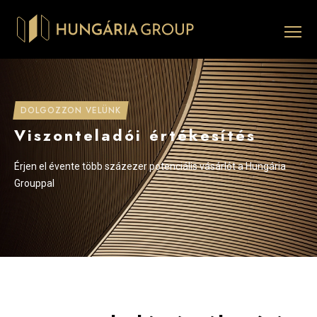
DOLGOZZON VELÜNK
Viszonteladói értékesítés
Érjen el évente több százezer potenciális vásárlót a Hungária
Grouppal